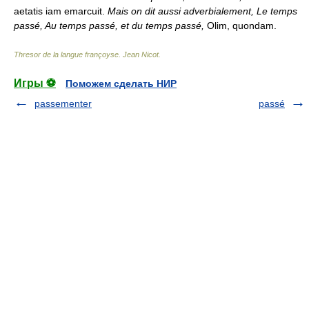
aetatis iam emarcuit.
Mais on dit aussi adverbialement, Le temps
passé, Au temps passé,
et du temps passé,
Olim, quondam.
Thresor de la langue françoyse
.
Jean Nicot
.
Игры ⚽
Поможем сделать НИР
passementer
passé