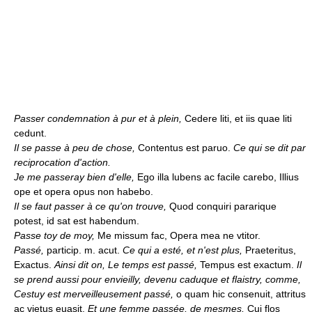
Passer condemnation à pur et à plein,
Cedere liti, et iis quae liti
cedunt.
Il se passe à peu de chose,
Contentus est paruo.
Ce qui se dit par
reciprocation d'action.
Je me passeray bien d'elle,
Ego illa lubens ac facile carebo, Illius
ope et opera opus non habebo.
Il se faut passer à ce qu'on trouve,
Quod conquiri pararique
potest, id sat est habendum.
Passe toy de moy,
Me missum fac, Opera mea ne vtitor.
Passé,
particip. m. acut.
Ce qui a esté, et n'est plus,
Praeteritus,
Exactus.
Ainsi dit on, Le temps est passé,
Tempus est exactum.
Il
se prend aussi pour envieilly, devenu caduque et flaistry, comme,
Cestuy est merveilleusement passé,
o quam hic consenuit, attritus
ac vietus euasit.
Et une femme passée, de mesmes,
Cui flos