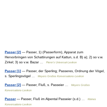
Passer [2]
— Passer, 1) (Passerform), Apparat zum
Hervorbringen von Schattirungen auf Kattun, s.d. B) a); 2) so v.w.
Zirkel; 3) so v.w. Bazar …
Pierer's Universal-Lexikon
Passer [1]
— Passer, der Sperling; Passeres, Ordnung der Vögel,
s. Sperlingsvögel …
Meyers Großes Konversations-Lexikon
Passer [2]
— Passer, Fluß, s. Passeier …
Meyers Großes
Konversations-Lexikon
Passer
— Passer, Fluß im Alpental Passeier (s.d.) …
Kleines
Konversations-Lexikon