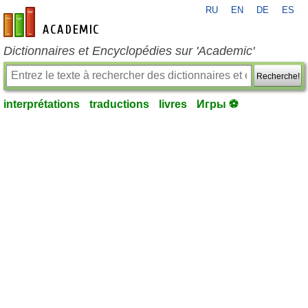
RU
EN
DE
ES
fr-academic.com
Dictionnaires et Encyclopédies sur 'Academic'
Recherche!
interprétations
traductions
livres
Игры ⚽