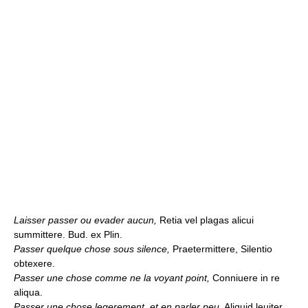
Laisser passer ou evader aucun,
Retia vel plagas alicui
summittere. Bud. ex Plin.
Passer quelque chose sous silence,
Praetermittere, Silentio
obtexere.
Passer une chose comme ne la voyant point,
Conniuere in re
aliqua.
Passer une chose legerement, et en parler peu,
Aliquid leuiter