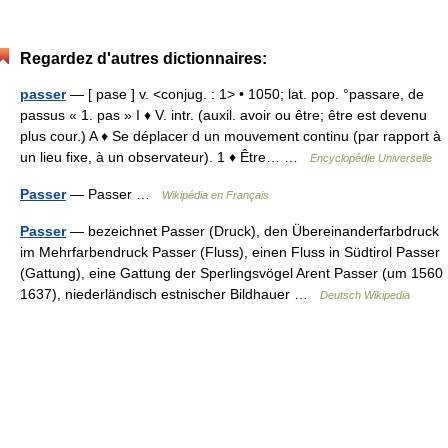
Regardez d'autres dictionnaires:
passer
— [ pase ] v. <conjug. : 1> • 1050; lat. pop. °passare, de
passus « 1. pas » I ♦ V. intr. (auxil. avoir ou être; être est devenu
plus cour.) A ♦ Se déplacer d un mouvement continu (par rapport à
un lieu fixe, à un observateur). 1 ♦ Être… …
Encyclopédie Universelle
Passer
— Passer …
Wikipédia en Français
Passer
— bezeichnet Passer (Druck), den Übereinanderfarbdruck
im Mehrfarbendruck Passer (Fluss), einen Fluss in Südtirol Passer
(Gattung), eine Gattung der Sperlingsvögel Arent Passer (um 1560
1637), niederländisch estnischer Bildhauer …
Deutsch Wikipedia